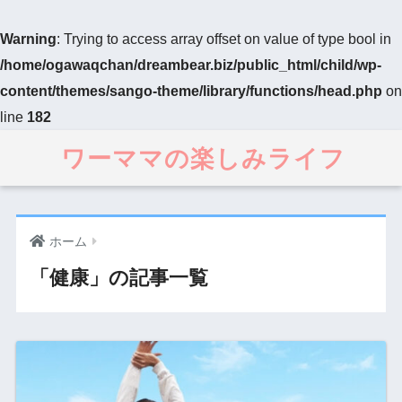
Warning
: Trying to access array offset on value of type bool in
/home/ogawaqchan/dreambear.biz/public_html/child/wp-
content/themes/sango-theme/library/functions/head.php
on
line
182
ワーママの楽しみライフ
ホーム
「健康」の記事一覧