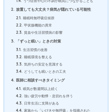
1.4.
うつ症状や心の不調が眠気につながることも
2.
放置しても大丈夫？病気が隠れている可能性
2.1.
睡眠時無呼吸症候群
2.2.
甲状腺機能の異常
2.3.
貧血や生活習慣病の影響
3.
「ずっと眠い」ときの対策
3.1.
生活習慣の改善
3.2.
睡眠環境を整える
3.3.
気持ちの安定を意識する
3.4.
どうしても眠いときの工夫
4.
医師に相談すべきタイミング
4.1.
眠気が数週間以上続く
4.2.
強い疲労や動悸・息切れを伴う
4.3.
日常生活に支障がある
4.4.
家族から「いびきや無呼吸」を指摘された