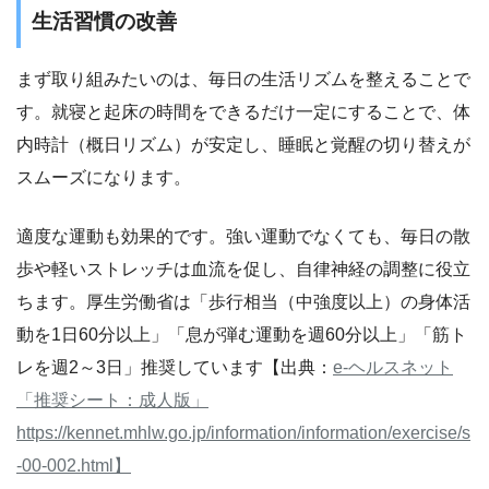
生活習慣の改善
まず取り組みたいのは、毎日の生活リズムを整えることで
す。就寝と起床の時間をできるだけ一定にすることで、体
内時計（概日リズム）が安定し、睡眠と覚醒の切り替えが
スムーズになります。
適度な運動も効果的です。強い運動でなくても、毎日の散
歩や軽いストレッチは血流を促し、自律神経の調整に役立
ちます。厚生労働省は「歩行相当（中強度以上）の身体活
動を1日60分以上」「息が弾む運動を週60分以上」「筋ト
レを週2～3日」推奨しています【出典：
e-ヘルスネット
「推奨シート：成人版」
https://kennet.mhlw.go.jp/information/information/exercise/s
-00-002.html】