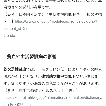
呈することがあります。更年期症状と紛らわしいため、血
液検査での鑑別が有用です。
【参考：日本内分泌学会「甲状腺機能低下症｜一般の皆様
へ」】
https://www.j-endo.jp/modules/patient/index.php?
content_id=38
J-endo
貧血や生活習慣病の影響
鉄欠乏性貧血
では、ヘモグロビン低下により全身への酸素
供給が不十分となり、
疲労感や集中力低下
などが生じま
す。疲れやすさや眠気の自覚につながることがあります。
【参考：厚生労働省 e-ヘルスネット「鉄」】
https://kennet.mhlw.go.jp/information/information/dictionary/
food/ye-022.html