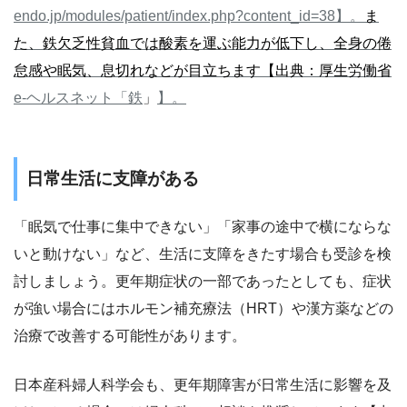
endo.jp/modules/patient/index.php?content_id=38】。
ま
た、鉄欠乏性貧血では酸素を運ぶ能力が低下し、全身の倦
怠感や眠気、息切れなどが目立ちます【出典：
厚生労働省
e-ヘルスネット「鉄
」
】。
日常生活に支障がある
「眠気で仕事に集中できない」「家事の途中で横にならな
いと動けない」など、生活に支障をきたす場合も受診を検
討しましょう。更年期症状の一部であったとしても、症状
が強い場合にはホルモン補充療法（HRT）や漢方薬などの
治療で改善する可能性があります。
日本産科婦人科学会も、更年期障害が日常生活に影響を及