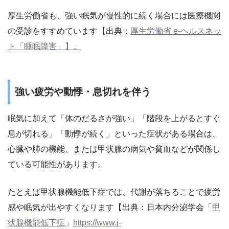
厚生労働省も、強い眠気が慢性的に続く場合には医療機関
の受診をすすめています【出典：
厚生労働省 e-ヘルスネッ
ト「睡眠障害」
】。
強い疲労や動悸・息切れを伴う
眠気に加えて「体のだるさが強い」「階段を上がるとすぐ
息が切れる」「動悸が続く」といった症状がある場合は、
心臓や肺の機能、または甲状腺の病気や貧血などが関係し
ている可能性があります。
たとえば甲状腺機能低下症では、代謝が落ちることで疲労
感や眠気が出やすくなります【出典：日本内分泌学会「
甲
状腺機能低下症
」
https://www.j-