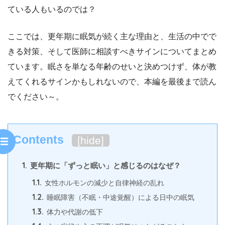
ている人もいるのでは？
ここでは、更年期に眠気が続く主な理由と、生活の中でで
きる対策、そして医師に相談すべきサインについてまとめ
ています。眠さを単なる年齢のせいと決めつけず、体が教
えてくれるサインかもしれないので、本編を最後まで読ん
でください～。
Contents
[
hide
]
1.
更年期に「ずっと眠い」と感じるのはなぜ？
1.1.
女性ホルモンの減少と自律神経の乱れ
1.2.
睡眠障害（不眠・中途覚醒）による日中の眠気
1.3.
体力や代謝の低下