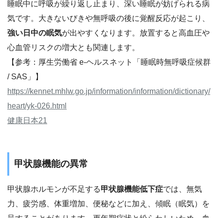
睡眠中に呼吸が繰り返し止まり、深い睡眠が妨げられる病
気です。大きないびきや無呼吸の後に覚醒反応が起こり、
強い日中の眠気
が出やすくなります。放置すると高血圧や
心血管リスクの増大とも関連します。
【参考：厚生労働省 e-ヘルスネット「睡眠時無呼吸症候群
/ SAS」】
https://kennet.mhlw.go.jp/information/information/dictionary/
heart/yk-026.html
健康日本21
甲状腺機能の異常
甲状腺ホルモンが不足する
甲状腺機能低下症
では、無気
力、疲労感、体重増加、便秘などに加え、傾眠（眠気）を