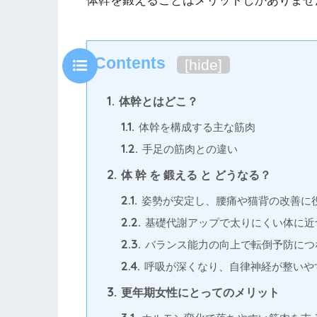
体幹を鍛えることはメリットしかありませ
Contents
[
hide
]
1.
体幹とはどこ？
1.1.
体幹を構成する主な筋肉
1.2.
手足の筋肉との違い
2.
体 幹 を 鍛える と どうなる？
2.1.
姿勢が安定し、腰痛や猫背の改善に
2.2.
基礎代謝アップで太りにくい体に近
2.3.
バランス能力の向上で転倒予防につ
2.4.
呼吸が深くなり、自律神経が整いや
3.
更年期女性にとってのメリット