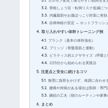
3.1.
ホルモン変化で落ちやすい筋肉を支
3.2.
骨粗しょう症・転倒リスク低減につ
3.3.
内臓脂肪やお腹ぽっこり対策に有効
3.4.
自律神経の安定 → ホットフラッシ
4.
取り入れやすい体幹トレーニング例
4.1.
プランク（基本の体幹強化）
4.2.
ブリッジ（骨盤底筋と連動）
4.3.
ピラティス的エクササイズ（呼吸と
4.4.
1日5分から始められる実践法
5.
注意点と安全に続けるコツ
5.1.
無理に負荷をかけず、体調に合わせ
5.2.
腰痛や持病がある場合は医師・専門
5.3.
継続の工夫（朝のルーティンや家事
6.
まとめ