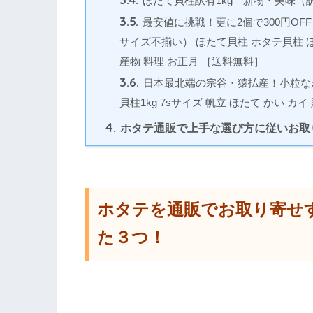
ほたて貝柱訳有1kg 新物・美味（
3.5.
最安値に挑戦！更に2個で300円OFF
サイズ不揃い） ほたて貝柱 ホタテ貝柱 ほ
産物 料理 お正月 ［送料無料］
3.6.
日本最北端の宗谷・猿払産！小粒ながら
貝柱1kg 7sサイズ 帆立 ほたて かい カ
4.
ホタテ通販で上手な選び方に従いお取
ホタテを通販でお取り寄せ
た３つ！