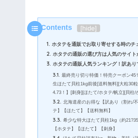
Contents
[
hide
]
1.
ホタテを通販でお取り寄せする時のチ
2.
ホタテの通販の選び方は人気のサイト
3.
ホタテの通販人気ランキング！訳あり
3.1.
最終売り切り特価！特売クーポン45％O
生ほたて貝柱1kg前後[送料無料][大粒3
4.73！】[刺身][ほたて/ホタテ/帆立][貝柱
3.2.
北海道産のお得な【訳あり（割れ/不
テ】【ほたて】【送料無料】
3.3.
希少な特大ほたて貝柱1kg（約21
【ホタテ】【ほたて】【刺身】
3.4.