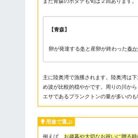
また青森のホタテも旬は２回あります。
【青森】
卵が発達する
冬
と産卵が終わった
春か
主に陸奥湾で漁獲されます。陸奥湾は下
め波が比較的穏やかです。周りの川から
エサであるプランクトンの量が多いのも
用途で選ぶ
例えば、
お歳暮や大切なお祝いに贈る時