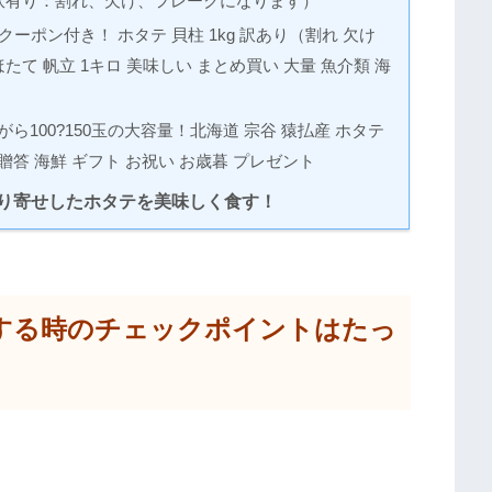
訳有り：割れ、欠け、フレークになります）
クーポン付き！ ホタテ 貝柱 1kg 訳あり（割れ 欠け
たて 帆立 1キロ 美味しい まとめ買い 大量 魚介類 海
100?150玉の大容量！北海道 宗谷 猿払産 ホタテ
イ 贈答 海鮮 ギフト お祝い お歳暮 プレゼント
り寄せしたホタテを美味しく食す！
する時のチェックポイントはたっ