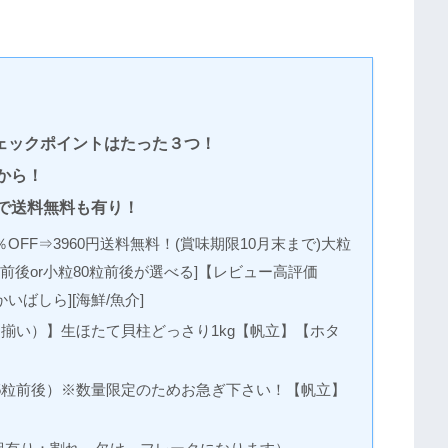
ェックポイントはたった３つ！
から！
で送料無料も有り！
FF⇒3960円送料無料！(賞味期限10月末まで)大粒
0粒前後or小粒80粒前後が選べる]【レビュー高評価
/かいばしら][海鮮/魚介]
揃い）】生ほたて貝柱どっさり1kg【帆立】【ホタ
?35粒前後）※数量限定のためお急ぎ下さい！【帆立】