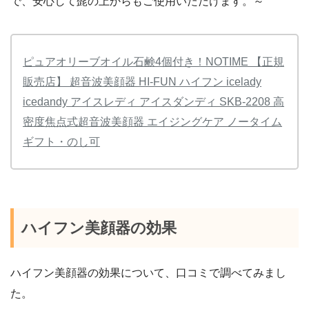
で、安心して髭の上からもご使用いただけます。～
ピュアオリーブオイル石鹸4個付き！NOTIME 【正規
販売店】 超音波美顔器 HI-FUN ハイフン icelady
icedandy アイスレディ アイスダンディ SKB-2208 高
密度焦点式超音波美顔器 エイジングケア ノータイム
ギフト・のし可
ハイフン美顔器
の効果
ハイフン美顔器の効果について、口コミで調べてみまし
た。