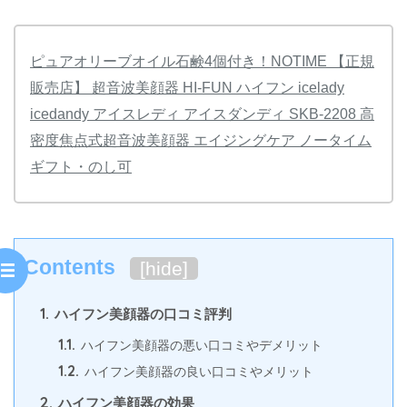
ピュアオリーブオイル石鹸4個付き！NOTIME 【正規
販売店】 超音波美顔器 HI-FUN ハイフン icelady
icedandy アイスレディ アイスダンディ SKB-2208 高
密度焦点式超音波美顔器 エイジングケア ノータイム
ギフト・のし可
Contents
[
hide
]
1.
ハイフン美顔器の口コミ評判
1.1.
ハイフン美顔器の悪い口コミやデメリット
1.2.
ハイフン美顔器の良い口コミやメリット
2.
ハイフン美顔器の効果