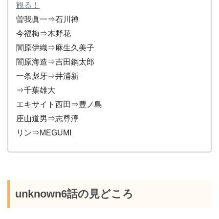
観る！
曽我眞一⇒石川禅
今福梅⇒木野花
闇原伊織⇒麻生久美子
闇原海造⇒吉田鋼太郎
一条彪牙⇒井浦新
⇒千葉雄大
エキサイト西田⇒豊ノ島
座山道男⇒志尊淳
リン⇒MEGUMI
unknown6話の見どころ