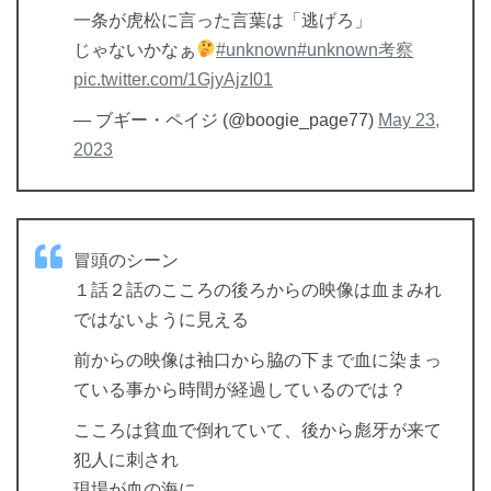
一条が虎松に言った言葉は「逃げろ」
じゃないかなぁ
#unknown
#unknown考察
pic.twitter.com/1GjyAjzI01
— ブギー・ペイジ (@boogie_page77)
May 23,
2023
冒頭のシーン
１話２話のこころの後ろからの映像は血まみれ
ではないように見える
前からの映像は袖口から脇の下まで血に染まっ
ている事から時間が経過しているのでは？
こころは貧血で倒れていて、後から彪牙が来て
犯人に刺され
現場が血の海に