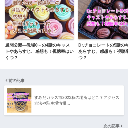
風間公親―教場0－の4話のキャス
Dr.チョコレートの5話の
トやあらすじ、感想も！視聴率はい
あらすじ、感想も！視聴
くつ？
つ？
前の記事
すみだガラス市2023秋の場所はどこ？アクセス
方法や駐車場情報…
次の記事