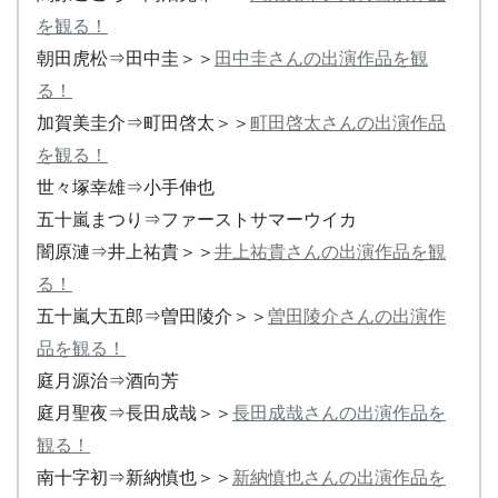
を観る！
朝田虎松⇒田中圭＞＞
田中圭さんの出演作品を観
る！
加賀美圭介⇒町田啓太＞＞
町田啓太さんの出演作品
を観る！
世々塚幸雄⇒小手伸也
五十嵐まつり⇒ファーストサマーウイカ
闇原漣⇒井上祐貴＞＞
井上祐貴さんの出演作品を観
る！
五十嵐大五郎⇒曽田陵介＞＞
曽田陵介さんの出演作
品を観る！
庭月源治⇒酒向芳
庭月聖夜⇒長田成哉＞＞
長田成哉さんの出演作品を
観る！
南十字初⇒新納慎也＞＞
新納慎也さんの出演作品を