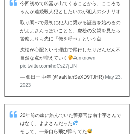
今回初めて凶器が出てくることから、こころち
ゃんが連続殺人犯としたいのが犯人のシナリオ
取り調べで最初に犯人に繋がる証言を始めるの
がよよさんっぽいことと、虎松の父親を見たら
警察よりも先に「俺を呼べ」という点
虎松が心配という理由で尾行したりだんだん不
自然な点が増えていく
#unknown
pic.twitter.com/hdCsZ7jLIN
— 銀田一 中年 (@aaNIahSeXD9TJHR)
May 23,
2023
20年前の崖に絡んでいた警察官は南十字さんで
はなく、よよさんだった
そして、一条自ら飛び降りてた