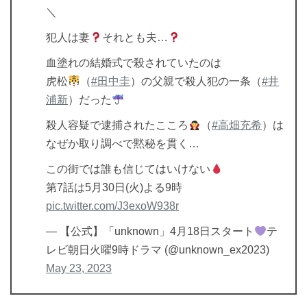
＼
犯人は妻
それとも夫…
血塗れの結婚式で殺されていたのは
虎松
（
#田中圭
）の父親で殺人犯の一条（
#井
浦新
）だった
殺人容疑で逮捕されたこころ
（
#高畑充希
）は
なぜか取り調べで黙秘を貫く…
この街では誰も信じてはいけない
第7話は5月30日(火)よる9時
pic.twitter.com/J3exoW938r
— 【公式】「unknown」4月18日スタート
テ
レビ朝日火曜9時ドラマ (@unknown_ex2023)
May 23, 2023