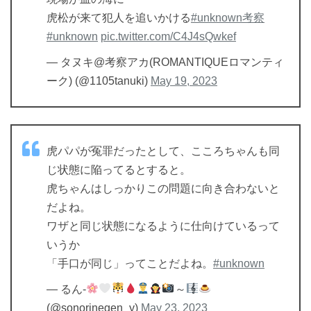
虎松が来て犯人を追いかける
#unknown考察
#unknown
pic.twitter.com/C4J4sQwkef
— タヌキ@考察アカ(ROMANTIQUEロマンティ
ーク) (@1105tanuki)
May 19, 2023
虎パパが冤罪だったとして、こころちゃんも同
じ状態に陥ってるとすると。
虎ちゃんはしっかりこの問題に向き合わないと
だよね。
ワザと同じ状態になるように仕向けているって
いうか
「手口が同じ」ってことだよね。
#unknown
— るん-
～
(@sonorinegen_y)
May 23, 2023