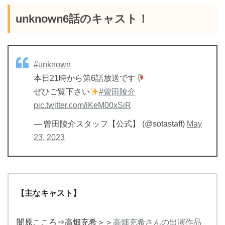
unknown6話のキャスト！
#unknown
本日21時から第6話放送です
ぜひご覧下さい
#曽田陵介
pic.twitter.com/iKeM00xSiR
— 曽田陵介スタッフ【公式】 (@sotastaff)
May
23, 2023
【主なキャスト】
闇原こころ⇒高畑充希＞＞
高畑充希さんの出演作品