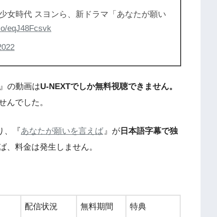
少女時代 スヨンら、新ドラマ「あなたが願い
.co/eqJ48Fcsvk
2022
』の動画は
U-NEXTでしか無料視聴できません。
せんでした。
り、『
あなたが願いを言えば
』が
日本語字幕で独
ば、料金は発生しません。
！
配信状況
無料期間
特典