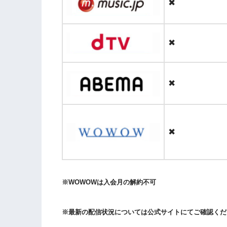
✖
✖
✖
✖
※WOWOWは
入会
月の解約不可
※最新の配信状況については公式サイトにてご確認くだ