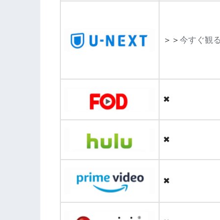
＞＞
今すぐ観
✖
✖
✖